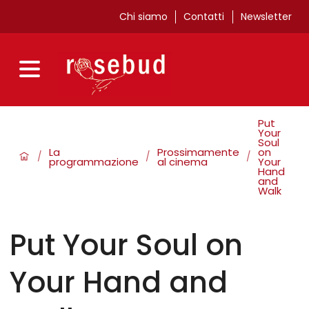
Chi siamo
Contatti
Newsletter
Put
Your
Soul
La
Prossimamente
on
/
/
/
programmazione
al cinema
Your
Hand
and
Walk
Put Your Soul on
Your Hand and