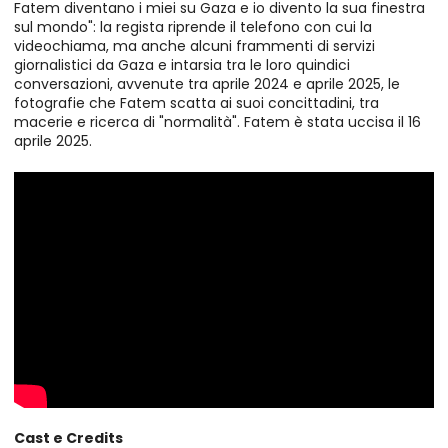
Fatem diventano i miei su Gaza e io divento la sua finestra
sul mondo": la regista riprende il telefono con cui la
videochiama, ma anche alcuni frammenti di servizi
giornalistici da Gaza e intarsia tra le loro quindici
conversazioni, avvenute tra aprile 2024 e aprile 2025, le
fotografie che Fatem scatta ai suoi concittadini, tra
macerie e ricerca di "normalità". Fatem è stata uccisa il 16
aprile 2025.
Cast e Credits