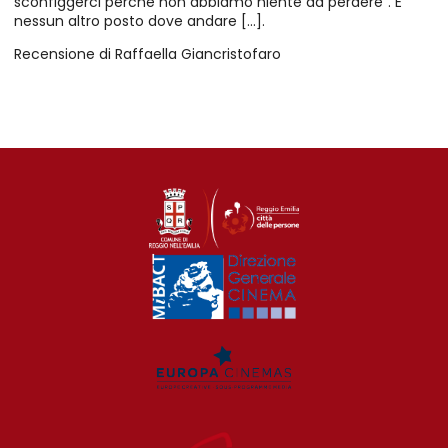
sconfiggerci perché non abbiamo niente da perdere". E
nessun altro posto dove andare [...].
Recensione di Raffaella Giancristofaro