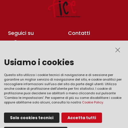
Seguici su
Contatti
via Medaglie d’Oro della
Resistenza, 6
42122 Reggio nell'Emilia
Usiamo i cookies
Tel. 0522.555113
Questo sito utilizza i cookie tecnici di navigazione e di sessione per
garantire un miglior servizio di navigazione del sito, e cookie analitici per
Informazioni
raccogliere informazioni sull'uso del sito da parte degli utenti. Utilizza
anche cookie di profilazione dell'utente per fini statistici. I cookie di
Ufficio cinema
profilazione puoi decidere se abilitarli o meno cliccando sul pulsante
'Cambia le impostazioni'. Per saperne di più su come disabilitare i cookie
Piazza Casotti 1/c
oppure abilitarne solo alcuni, consulta la nostra
Cookie Policy.
42121 Reggio nell'Emilia
Solo cookies tecnici
Accetta tutti
Tel. 0522.456632