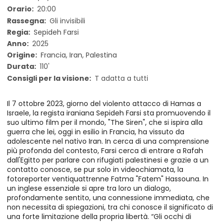
Orario:
20:00
Rassegna:
Gli invisibili
Regia:
Sepideh Farsi
Anno:
2025
Origine:
Francia, Iran, Palestina
Durata:
110'
Consigli per la visione:
T adatta a tutti
Il 7 ottobre 2023, giorno del violento attacco di Hamas a
Israele, la regista iraniana Sepideh Farsi sta promuovendo il
suo ultimo film per il mondo, "The Siren", che si ispira alla
guerra che lei, oggi in esilio in Francia, ha vissuto da
adolescente nel nativo Iran. In cerca di una comprensione
più profonda del contesto, Farsi cerca di entrare a Rafah
dall'Egitto per parlare con rifugiati palestinesi e grazie a un
contatto conosce, se pur solo in videochiamata, la
fotoreporter ventiquattrenne Fatma "Fatem" Hassouna. In
un inglese essenziale si apre tra loro un dialogo,
profondamente sentito, una connessione immediata, che
non necessita di spiegazioni, tra chi conosce il significato di
una forte limitazione della propria libertà. “Gli occhi di